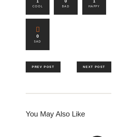
1
0
1
COOL
BAD
HAPPY
0
SAD
PREV POST
NEXT POST
You May Also Like