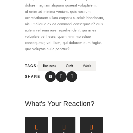
dolore magnam aliquam quaerat voluptatem.
ut enim ad minima veniam, quis nostrum
exercitationem ullam corporis suscipit laboriosam,
nisi ut aliquid ex ea commodi consequatur? quis
autem vel eum iure reprehenderit, qui in ea
voluptate velit esse, quam nihil molestiae
consequatur, vel illum, qui dolorem eum fugiat,
quo voluptas nulla pariatur?
Business
Craft
Work
TAGS:
SHARE:
What's Your Reaction?