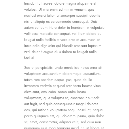
tincidunt ut laoreet dolore magna aliquam erat
volutpat. Ut wisi enim ad minim veniam, quis
nostrud exerci tation ullamcorper suscipit lobortis
nisl ut aliquip ex ea commodo consequat. Duis
autem vel eum iriure dolor in hendrerit in vulputate
velit esse molestie consequat, vel illum dolore eu
feugiat nulla facilisis at vero eros et accumsan et
iusto odio dignissim qui blandit praesent luptatum
zzril delenit augue duis dolore te feugait nulla
facilisi.
Sed ut perspiciatis, unde omnis iste natus error sit
voluptatem accusantium doloremque laudantium,
totam rem aperiam eaque ipsa, quae ab illo
inventore veritatis et quasi architecto beatae vitae
dicta sunt, explicabo. nemo enim ipsam
voluptatem, quia voluptas sit, aspernatur aut odit
aut fugit, sed quia consequuntur magni dolores
eos, qui ratione voluptatem sequi nesciunt, neque
porro quisquam est, qui dolorem ipsum, quia dolor
sit, amet, consectetur, adipisci velit, sed quia non
numquam eius modi tempora incidunt, ut labore et