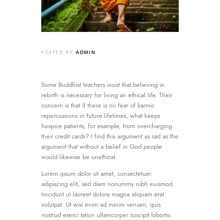
POSTED BY
ADMIN
Some Buddhist teachers insist that believing in
rebirth is necessary for living an ethical life. Their
concern is that if there is no fear of karmic
repercussions in future lifetimes, what keeps
hospice patients, for example, from overcharging
their credit cards? I find this argument as sad as the
argument that without a belief in God people
would likewise be unethical.
Lorem ipsum dolor sit amet, consectetuer
adipiscing elit, sed diam nonummy nibh euismod
tincidunt ut laoreet dolore magna aliquam erat
volutpat. Ut wisi enim ad minim veniam, quis
nostrud exerci tation ullamcorper suscipit lobortis