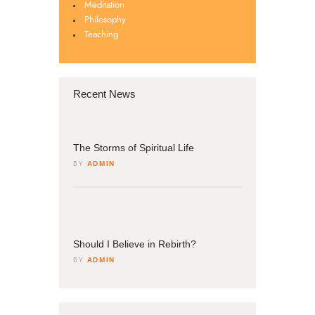
Meditation
Philosophy
Teaching
Recent News
04
March
The Storms of Spiritual Life
BY
ADMIN
04
March
Should I Believe in Rebirth?
BY
ADMIN