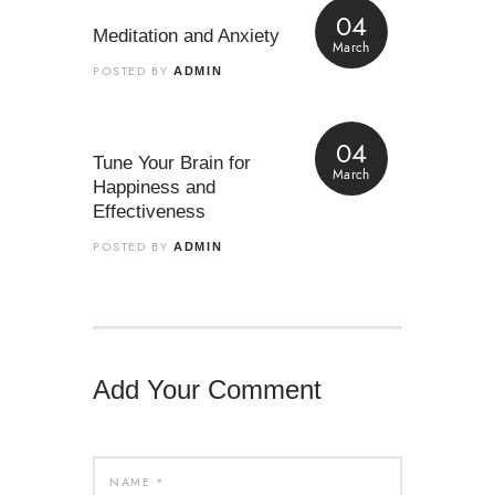
04
Meditation and Anxiety
March
POSTED BY
ADMIN
04
Tune Your Brain for
March
Happiness and
Effectiveness
POSTED BY
ADMIN
Add Your Comment