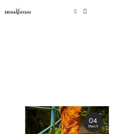
04
March