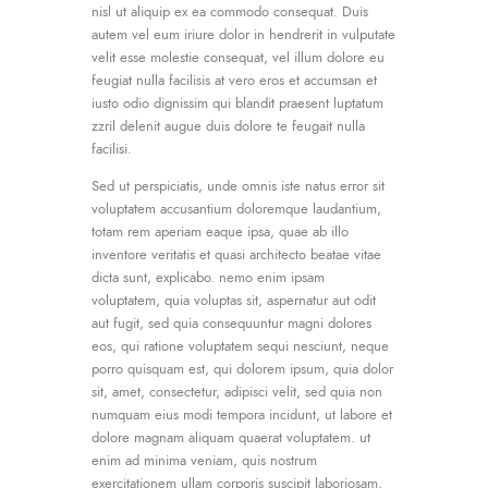
nisl ut aliquip ex ea commodo consequat. Duis
autem vel eum iriure dolor in hendrerit in vulputate
velit esse molestie consequat, vel illum dolore eu
feugiat nulla facilisis at vero eros et accumsan et
iusto odio dignissim qui blandit praesent luptatum
zzril delenit augue duis dolore te feugait nulla
facilisi.
Sed ut perspiciatis, unde omnis iste natus error sit
voluptatem accusantium doloremque laudantium,
totam rem aperiam eaque ipsa, quae ab illo
inventore veritatis et quasi architecto beatae vitae
dicta sunt, explicabo. nemo enim ipsam
voluptatem, quia voluptas sit, aspernatur aut odit
aut fugit, sed quia consequuntur magni dolores
eos, qui ratione voluptatem sequi nesciunt, neque
porro quisquam est, qui dolorem ipsum, quia dolor
sit, amet, consectetur, adipisci velit, sed quia non
numquam eius modi tempora incidunt, ut labore et
dolore magnam aliquam quaerat voluptatem. ut
enim ad minima veniam, quis nostrum
exercitationem ullam corporis suscipit laboriosam,