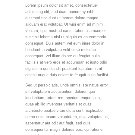
Lorem ipsum dolor sit amet, consectetuer
adipiscing elit, sed diam nonummy nibh
euismod tincidunt ut laoreet dolore magna
aliquam erat volutpat. Ut wisi enim ad minim
veniam, quis nostrud exerci tation ullamcorper
suscipit lobortis nisl ut aliquip ex ea commodo
consequat. Duis autem vel eum iriure dolor in
hendrerit in vulputate velit esse molestie
consequat, vel illum dolore eu feugiat nulla
facilisis at vero eros et accumsan et iusto odio
dignissim qui blandit praesent luptatum zzril
delenit augue duis dolore te feugait nulla facilisi.
Sed ut perspiciatis, unde omnis iste natus error
sit voluptatem accusantium doloremque
laudantium, totam rem aperiam eaque ipsa,
quae ab illo inventore veritatis et quasi
architecto beatae vitae dicta sunt, explicabo.
nemo enim ipsam voluptatem, quia voluptas sit,
aspernatur aut odit aut fugit, sed quia
consequuntur magni dolores eos, qui ratione