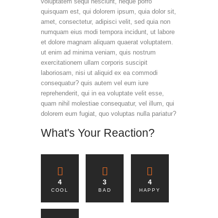
voluptatem sequi nesciunt, neque porro
quisquam est, qui dolorem ipsum, quia dolor sit,
amet, consectetur, adipisci velit, sed quia non
numquam eius modi tempora incidunt, ut labore
et dolore magnam aliquam quaerat voluptatem.
ut enim ad minima veniam, quis nostrum
exercitationem ullam corporis suscipit
laboriosam, nisi ut aliquid ex ea commodi
consequatur? quis autem vel eum iure
reprehenderit, qui in ea voluptate velit esse,
quam nihil molestiae consequatur, vel illum, qui
dolorem eum fugiat, quo voluptas nulla pariatur?
What's Your Reaction?
4
3
4
COOL
BAD
HAPPY