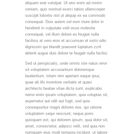
aliquam erat volutpat. Ut wisi enim ad minim
veniam, quis nostrud exerci tation ullamcorper
suscipit lobortis nisl ut aliquip ex ea commodo
consequat. Duis autem vel eum iriure dolor in
hendrerit in vulputate velit esse molestie
consequat, vel illum dolore eu feugiat nulla
facilisis at vero eros et accumsan et iusto odio
dignissim qui blandit praesent luptatum zzril
delenit augue duis dolore te feugait nulla facilisi.
Sed ut perspiciatis, unde omnis iste natus error
sit voluptatem accusantium doloremque
laudantium, totam rem aperiam eaque ipsa,
quae ab illo inventore veritatis et quasi
architecto beatae vitae dicta sunt, explicabo.
nemo enim ipsam voluptatem, quia voluptas sit,
aspernatur aut odit aut fugit, sed quia
consequuntur magni dolores eos, qui ratione
voluptatem sequi nesciunt, neque porro
quisquam est, qui dolorem ipsum, quia dolor sit,
amet, consectetur, adipisci velit, sed quia non
numquam eius modi tempora incidunt, ut labore